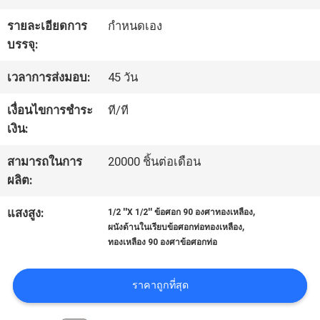
โรงงาน
รายละเอียดการ
กำหนดเอง
บรรจุ:
ควบคุม
เวลาการส่งมอบ:
45 วัน
คุณภาพ
เงื่อนไขการชำระ
ที/ที
เงิน:
ติดต่อ
สามารถในการ
20000 ชิ้นต่อเดือน
ผลิต:
เรา
,
แสงสูง:
1/2 ''X 1/2'' ข้อศอก 90 องศาทองเหลือง
,
ผนังด้านในเรียบข้อศอกท่อทองเหลือง
ทองเหลือง 90 องศาข้อศอกท่อ
ข่าว
ราคาถูกที่สุด
ขอ