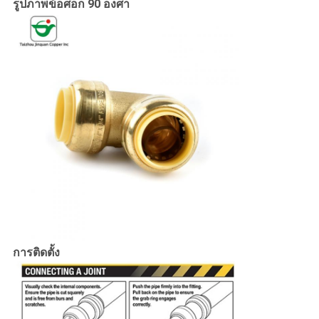
รูปภาพข้อศอก 90 องศา
การติดตั้ง