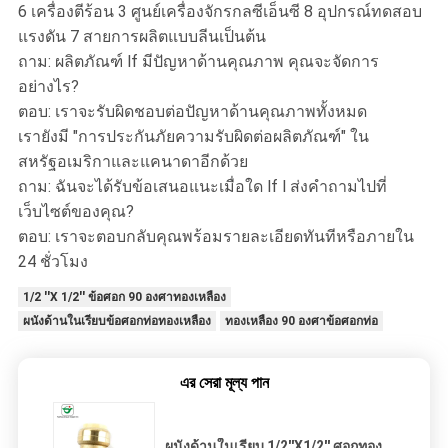
6 เครื่องตีร้อน 3 ศูนย์เครื่องจักรกลซีเอ็นซี 8 อุปกรณ์ทดสอบ
แรงดัน 7 สายการผลิตแบบลีนเป็นต้น
ถาม: ผลิตภัณฑ์ lf มีปัญหาด้านคุณภาพ คุณจะจัดการ
อย่างไร?
ตอบ: เราจะรับผิดชอบต่อปัญหาด้านคุณภาพทั้งหมด
เรายังมี "การประกันภัยความรับผิดต่อผลิตภัณฑ์" ใน
สหรัฐอเมริกาและแคนาดาอีกด้วย
ถาม: ฉันจะได้รับข้อเสนอแนะเมื่อใด lf l ส่งคำถามไปที่
เว็บไซต์ของคุณ?
ตอบ: เราจะตอบกลับคุณพร้อมรายละเอียดทันทีหรือภายใน
24 ชั่วโมง
1/2 ''X 1/2'' ข้อศอก 90 องศาทองเหลือง
ผนังด้านในเรียบข้อศอกท่อทองเหลือง
ทองเหลือง 90 องศาข้อศอกท่อ
এর সেরা মূল্য পান
ผนังด้านในเรียบ 1/2''X1/2'' ศอกทอง