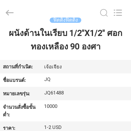
2026
Taizhou
JinQuan
Copper
Co.,
ฟิตติ้งฟิตติ้ง
Ltd..
All
Rights
ผนังด้านในเรียบ 1/2''X1/2'' ศอก
บ้าน
Reserved.
ทองเหลือง 90 องศา
สินค้า
สถานที่กำเนิด:
เจ้อเจียง
เกี่ยว
JQ
ชื่อแบรนด์:
กับ
JQ61488
หมายเลขรุ่น:
เรา
10000
จำนวนสั่งซื้อขั้น
ต่ำ:
ทัวร์
1-2 USD
ราคา: