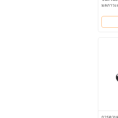
มลภาวะค
การควบค