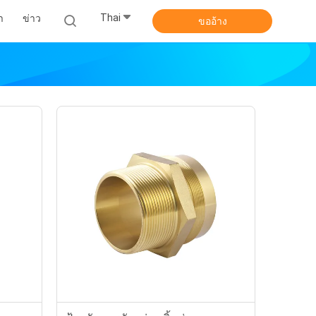
Thai
า
ข่าว
ขออ้าง