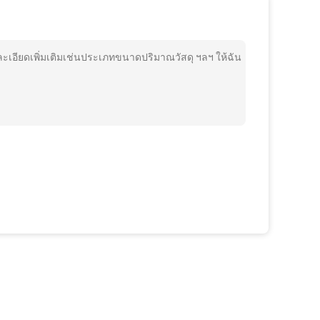
ยละเอียดเพิ่มเติมเช่นประเภทขนาดปริมาณวัสดุ ฯลฯ ให้ฉัน