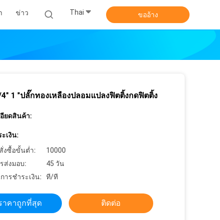
Thai
า
ข่าว
ขออ้าง
/4" 1 "ปลั๊กทองเหลืองปลอมแปลงฟิตติ้งกดฟิตติ้ง
ียดสินค้า:
ะเงิน:
งซื้อขั้นต่ำ:
10000
รส่งมอบ:
45 วัน
ขการชำระเงิน:
ที/ที
ราคาถูกที่สุด
ติดต่อ