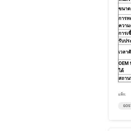
ขนาด
การท
ความ
การเชื
รับปร
เวลาต
OEM ท
ได้
สถานท
แท็ก:
GOST