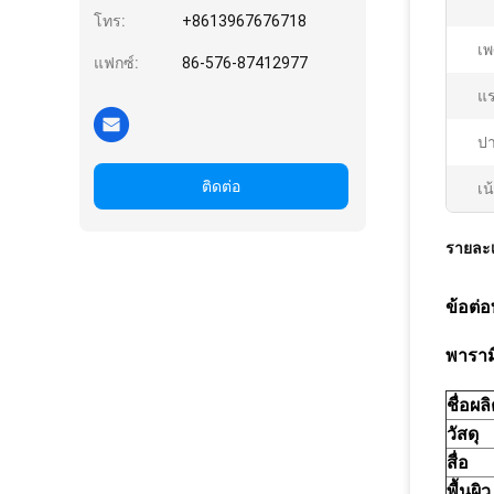
โทร:
+8613967676718
เพ
แฟกซ์:
86-576-87412977
แ
ป
ติดต่อ
เน
รายละเ
ข้อต่อ
พาราม
ชื่อผล
วัสดุ
สื่อ
พื้นผิว