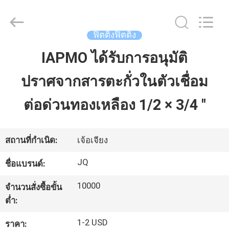
2026
Taizhou
JinQuan
Copper
Co.,
ฟิตติ้งฟิตติ้ง
Ltd..
All
Rights
IAPMO ได้รับการอนุมัติ
บ้าน
Reserved.
ปราศจากสารตะกั่วในตัวเชื่อม
สินค้า
ต่อด่วนทองเหลือง 1/2 × 3/4 "
เกี่ยว
สถานที่กำเนิด:
เจ้อเจียง
กับ
JQ
ชื่อแบรนด์:
เรา
10000
จำนวนสั่งซื้อขั้น
ต่ำ:
ทัวร์
1-2 USD
ราคา: