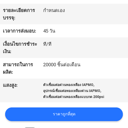
โรงงาน
รายละเอียดการ
กำหนดเอง
บรรจุ:
ควบคุม
เวลาการส่งมอบ:
45 วัน
คุณภาพ
เงื่อนไขการชำระ
ที/ที
เงิน:
ติดต่อ
สามารถในการ
20000 ชิ้นต่อเดือน
ผลิต:
เรา
,
แสงสูง:
ตัวเชื่อมต่อด่วนทองเหลือง IAPMO
,
อุปกรณ์เชื่อมต่อทองเหลืองด่วน IAPMO
ตัวเชื่อมต่อด่วนทองเหลืองแบบกด 200psi
ข่าว
ราคาถูกที่สุด
ขอ