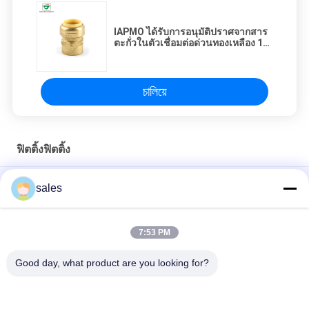
IAPMO ได้รับการอนุมัติปราศจากสาร
ตะกั่วในตัวเชื่อมต่อด่วนทองเหลือง 1/2
× 3/4 "
চালিয়ে
ฟิตติ้งฟิตติ้ง
1/2''X1 / 2'' อะแดปเตอร์ตัวผู้แบบตรงปลอมแปลง Push Fit Fitting
sales
NSF61 อนุมัติ 1/2 "ฝาท้ายท่อทองแดงสำหรับท่อเหล็กสี่เหลี่ยม
7:53 PM
NBR ซีลข้อต่อท่อลดขนาด 1x1 นิ้ว Push Fit Fitting
Good day, what product are you looking for?
หมวดหมู่ยอดนิยม
ทั้งหมด