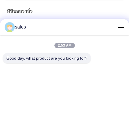
มินิบอลวาล์ว
ฟอร์จกดพอดี 1/2"X1/2'' ทองแดงท่อบอลวาล์ว
sales
พรีซิชั่นทองเหลืองธรรมชาติ CW614N CW617N FIP มินิบอลวาล์ว
2:53 AM
อ่างล้างหน้าความแข็งแรงสูง 600PSI 3/4''X3/4'' มินิบอลวาล์ว
Good day, what product are you looking for?
หมวดหมู่ยอดนิยม
ทั้งหมด
ฟิตติ้งฟิตติ้ง
ฟิตติ้งฟิตติ้งทองแดง
กดฟิตติ้งท่อ
บอลวาล์วไร้สารตะกั่ว
วาล์วหยุดทองเหลือง
ท่อทองเหลืองอ่อน