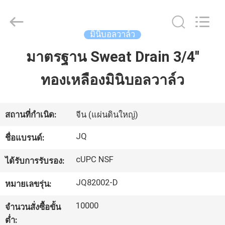
2026
Taizhou
JinQuan
Copper
Co.,
มินิบอลวาล์ว
Ltd..
All
Rights
มาตรฐาน Sweat Drain 3/4''
บ้าน
Reserved.
ทองเหลืองมินิบอลวาล์ว
สินค้า
สถานที่กำเนิด:
จีน (แผ่นดินใหญ่)
เกี่ยว
JQ
ชื่อแบรนด์:
กับ
cUPC NSF
ได้รับการรับรอง:
เรา
JQ82002-D
หมายเลขรุ่น:
10000
จำนวนสั่งซื้อขั้น
ทัวร์
ต่ำ: