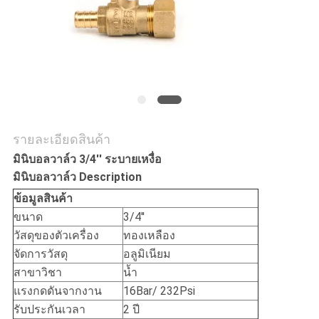
ใบ
เสนอ
ราคา
แผนผัง
รายละเอียดสินค้า
มินิบอลวาล์ว 3/4'' ระบายเหงื่อ
เว็บไซต์
มินิบอลวาล์ว Description
ข้อมูลสินค้า
PRIVACY
ขนาด
3/4''
วัสดุของตัวเครื่อง
ทองเหลือง
POLICY
จัดการวัสดุ
อลูมิเนียม
สาขาวิชา
น้ำ
แรงกดดันจากงาน
16Bar/ 232Psi
รับประกันเวลา
2 ปี