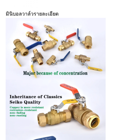
มินิบอลวาล์วรายละเอียด