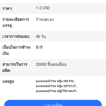
โรงงาน
1-2 USD
ราคา:
รายละเอียดการ
กำหนดเอง
ควบคุม
บรรจุ:
คุณภาพ
เวลาการส่งมอบ:
45 วัน
เงื่อนไขการชำระ
ที/ที
ติดต่อ
เงิน:
เรา
สามารถในการ
20000 ชิ้นต่อเดือน
ผลิต:
,
ข่าว
แสงสูง:
อะแดปเตอร์ Pex หญิง 200 PSI
,
อะแดปเตอร์ Pex หญิง 3/8''X1/2"
อะแดปเตอร์ Pex หญิงไร้สารตะกั่ว
ขอ
ราคาถูกที่สุด