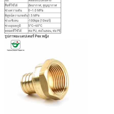
ชื่อ
ฟิตติ้งแบบดันทรง
สื่อที่ใช้ได้
อัดอากาศ, สูญญากาศ
ช่วงความดัน
0~1.0 MPa
พิสูจน์ความกดดัน
1.5 MPa
ช่วงเชิงลบ
-100kpa (10ทอร์)
ช่วงอุณหภูมิ
5°C~60°C
หลอดที่ใช้ได้
ท่อ PU, ท่อไนลอน, ท่อ PE
รูปภาพอะแดปเตอร์ Pex หญิง