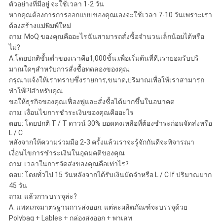
ตัวอย่างที่มีอยู่ จะใช้เวลา 1-2 วัน
หากคุณต้องการการออกแบบของคุณเองจะใช้เวลา 7-10 วันเพราะเรา
ต้องสร้างแม่พิมพ์ใหม่
ถาม: MoQ ของคุณคืออะไรฉันสามารถสั่งซื้อจำนวนเล็กน้อยได้หรือ
ไม่?
A:โดยปกติขั้นต่ำของเราคือ1,000ชิ้น.เพื่อเริ่มต้นที่ดี,เรายอมรับปริ
มาณใดๆสำหรับการสั่งซื้อทดลองของคุณ.
กรุณาแจ้งให้เราทราบซึ่งรายการ,ขนาด,ปริมาณเพื่อให้เราสามารถ
ทำให้Plสำหรับคุณ
ขอให้ธุรกิจของคุณเฟื่องฟูและสั่งซื้อได้มากขึ้นในอนาคต
ถาม: เงื่อนไขการชำระเงินของคุณคืออะไร
ตอบ: โดยปกติ T / T ดาวน์ 30% ยอดคงเหลือที่ต้องชำระก่อนจัดส่งหรือ
L / C
หลังจากให้ความร่วมมือ 2-3 ครั้งแล้วเราจะรู้จักกันดีจะพิจารณา
เงื่อนไขการชำระเงินในอุดมคติของคุณ
ถาม: เวลาในการจัดส่งของคุณคือเท่าไร?
ตอบ: โดยทั่วไป 15 วันหลังจากได้รับเงินมัดจำหรือ L / C lf ปริมาณมาก
45 วัน
ถาม: แล้วการบรรจุล่ะ?
A: แพคเกจมาตรฐานการส่งออก: แต่ละผลิตภัณฑ์จะบรรจุด้วย
Polybag + Lables + กล่องส่งออก + พาเลท