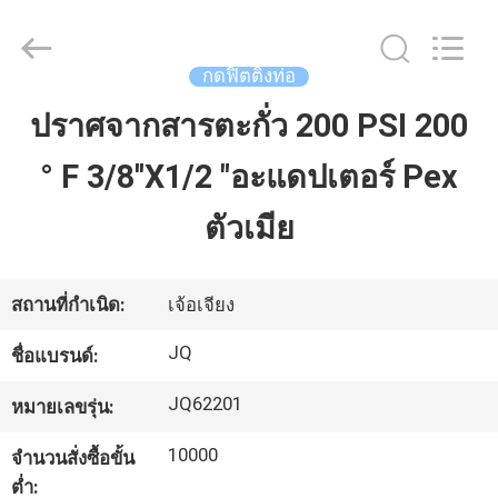
2026
Taizhou
JinQuan
Copper
Co.,
กดฟิตติ้งท่อ
Ltd..
All
Rights
ปราศจากสารตะกั่ว 200 PSI 200
บ้าน
Reserved.
° F 3/8''X1/2 "อะแดปเตอร์ Pex
สินค้า
ตัวเมีย
เกี่ยว
สถานที่กำเนิด:
เจ้อเจียง
กับ
JQ
ชื่อแบรนด์:
เรา
JQ62201
หมายเลขรุ่น:
10000
จำนวนสั่งซื้อขั้น
ทัวร์
ต่ำ: