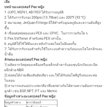
เมีย
บทนำอะแดปเตอร์ Pex หญิง
1: cUPC, NSF61, AB1953 ได้รับการอนุมัติ
2: ได้รับการรับรอง 200psi (13.79bar) ​​และ 200°F (93 °C)
3: หมายเหตุ: JinQuan Fittings มีให้สำหรับอุณหภูมิและความดันที่สูง
ขึ้น
4: เชื่อมต่อท่อทองแดง PEX และ CPVC... ในการรวมกันใด ๆ
5: Pex Stiffener สำหรับท่อ PEX เท่านั้น..
6: อนุมัติให้ใช้ใต้ดินและหลังกำแพงโดยไม่มีแผงกั้น
7: ได้รับการรับรองสำหรับใช้ในระบบทำความร้อนแบบไฮโดรลิกและ
น้ำดื่ม
ลักษณะอะแดปเตอร์ Pex หญิง:
1) ผลิตจากวัสดุทองเหลืองหรือเหล็กกล้าคาร์บอนชุบนิกเกิลและปิด
ผนึกด้วย NBR
2) ต่อท่อได้ง่ายเพียงสัมผัสเดียว และใช้ได้กับท่อโพลียูรีเทนและท่อ
ไนลอน
3) สามารถเสนอประเภทเกลียวที่แตกต่างกันได้ตามความต้องการของ
ลูกค้า เช่น BSP, NPT, PT และ Metric
ข้อมูลจำเพาะอะแดปเตอร์ Pex หญิง:
ข้อมูลจำเพาะ
พารามิเตอร์