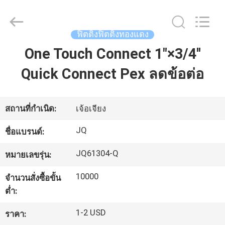
2026
Taizhou
JinQuan
Copper
Co.,
ฟิตติ้งฟิตติ้งทองแดง
Ltd..
All
One Touch Connect 1"×3/4''
Rights
บ้าน
Reserved.
Quick Connect Pex ลดข้อต่อ
สินค้า
สถานที่กำเนิด:
เจ้อเจียง
เกี่ยว
JQ
ชื่อแบรนด์:
กับ
JQ61304-Q
หมายเลขรุ่น:
เรา
10000
จำนวนสั่งซื้อขั้น
ต่ำ:
1-2 USD
ทัวร์
ราคา: