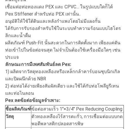
เชื่อมต่อท่อทองแดง PEX และ CPVC... ในรูปแบบใดก็ได้
Pex Stiffener สำหรับท่อ PEX เท่านั้น..
อนุมัติให้ใช้ใต้ดินและหลังกำแพงโดยไม่มีแผงกั้น
ได้รับการรับรองสำหรับใช้ในระบบทำความร้อนแบบไฮโดร
ลิกและน้ำดื่ม
ผลิตภัณฑ์ Push-Fit นั้นสะดวกในการติดตั้งมาก เพียงแค่ดัน
ท่อเข้าไปในข้อต่อจนสุด ไม่จำเป็นต้องใช้เครื่องมือใดๆ เช่น
ประแจ
ลักษณะการมีเพศสัมพันธ์ลด Pex:
1) ผลิตจากวัสดุทองเหลืองหรือเหล็กกล้าคาร์บอนชุบนิกเกิล
และปิดผนึกด้วย NBR
2) ต่อท่อได้ง่ายเพียงสัมผัสเดียว และใช้ได้กับท่อโพลียูรีเทน
และท่อไนลอน
Pex ลดข้อต่อข้อมูลจำเพาะ:
ชื่อผลิตภัณฑ์
ข้อต่อสวมเร็ว 1"×3/4'' Pex Reducing Coupling
วัสดุ
ตัวทองเหลืองไร้สารตะกั่ว, การเชื่อมต่อแบบกด
พอดีพลาสติกปลอดสารพิษ