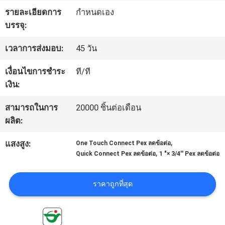
โรงงาน
รายละเอียดการ
กำหนดเอง
บรรจุ:
เวลาการส่งมอบ:
45 วัน
ควบคุม
เงื่อนไขการชำระ
ที/ที
คุณภาพ
เงิน:
สามารถในการ
20000 ชิ้นต่อเดือน
ติดต่อ
ผลิต:
เรา
,
แสงสูง:
One Touch Connect Pex ลดข้อต่อ
,
Quick Connect Pex ลดข้อต่อ
1 "× 3/4'' Pex ลดข้อต่อ
ข่าว
ราคาถูกที่สุด
ขอ