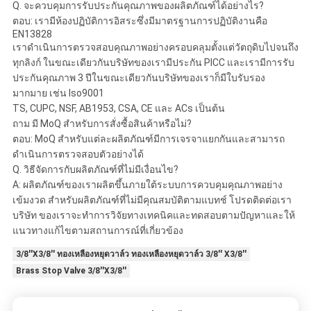
Q. จะควบคุมการรับประกันคุณภาพของผลิตภัณฑ์ได้อย่างไร?
ตอบ: เรามีห้องปฏิบัติการอิสระซึ่งมีมาตรฐานการปฏิบัติงานคือ
EN13828
เราดำเนินการตรวจสอบคุณภาพอย่างครอบคลุมตั้งแต่วัตถุดิบไปจนถึง
ทุกลิงก์ ในขณะเดียวกันบริษัทของเรามีประกัน PICC และเรามีการรับ
ประกันคุณภาพ 3 ปีในขณะเดียวกันบริษัทของเราก็มีใบรับรอง
มากมาย เช่น Iso9001
TS, CUPC, NSF, AB1953, CSA, CE และ ACs เป็นต้น
ถาม มี MoQ สำหรับการสั่งซื้อสินค้าหรือไม่?
ตอบ: MoQ สำหรับแต่ละผลิตภัณฑ์มีการเจรจาแยกกันและสามารถ
ดำเนินการตรวจสอบตัวอย่างได้
Q. วิธีจัดการกับผลิตภัณฑ์ที่ไม่มีเงื่อนไข?
A: ผลิตภัณฑ์ของเราผลิตขึ้นภายใต้ระบบการควบคุมคุณภาพอย่าง
เข้มงวด สำหรับผลิตภัณฑ์ที่ไม่มีคุณสมบัติตามแบทช์ โปรดติดต่อเรา
บริษัท ของเราจะทำการวิจัยทางเทคนิคและทดสอบตามปัญหาและให้
แนวทางแก้ไขตามสถานการณ์ที่เกี่ยวข้อง
3/8''X3/8'' ทองเหลืองหยุดวาล์ว ทองเหลืองหยุดวาล์ว 3/8'' X3/8''
Brass Stop Valve 3/8''X3/8''