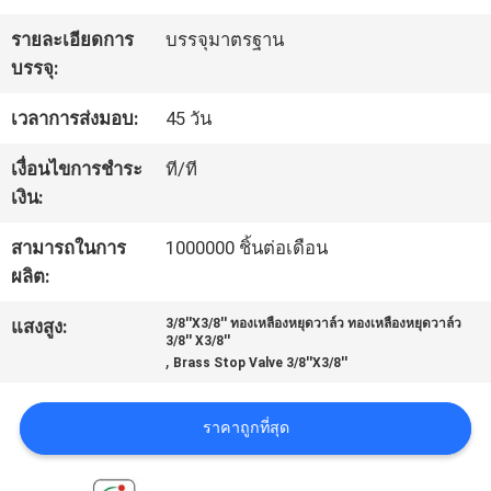
โรงงาน
รายละเอียดการ
บรรจุมาตรฐาน
บรรจุ:
ควบคุม
เวลาการส่งมอบ:
45 วัน
คุณภาพ
เงื่อนไขการชำระ
ที/ที
เงิน:
ติดต่อ
สามารถในการ
1000000 ชิ้นต่อเดือน
ผลิต:
เรา
แสงสูง:
3/8''X3/8'' ทองเหลืองหยุดวาล์ว ทองเหลืองหยุดวาล์ว
3/8'' X3/8''
,
Brass Stop Valve 3/8''X3/8''
ข่าว
ราคาถูกที่สุด
ขอ