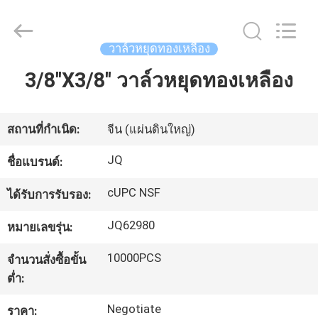
2026
Taizhou
JinQuan
Copper
Co.,
วาล์วหยุดทองเหลือง
Ltd..
All
Rights
3/8''X3/8'' วาล์วหยุดทองเหลือง
บ้าน
Reserved.
สินค้า
สถานที่กำเนิด:
จีน (แผ่นดินใหญ่)
JQ
ชื่อแบรนด์:
เกี่ยว
cUPC NSF
ได้รับการรับรอง:
กับ
JQ62980
หมายเลขรุ่น:
เรา
10000PCS
จำนวนสั่งซื้อขั้น
ต่ำ:
ทัวร์
Negotiate
ราคา: